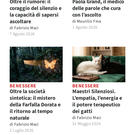
Oltre il rumore: il
Paola Grand, il medico
coraggio del silenzio e
delle parole che cura
la capacità di sapersi
con l’ascolto
ascoltare
di
Maurilio Fina
1 Agosto 2026
di
Fabrizio Maci
7 Agosto 2026
BENESSERE
BENESSERE
Oltre la società
Maestri Silenziosi.
sintetica: il mistero
L’empatia, l’energia e
della Farfalla Dorata e
il potere terapeutico
il ritorno al tempo
dei gatti
naturale
di
Fabrizio Maci
31 Maggio 2026
di
Fabrizio Maci
2 Luglio 2026