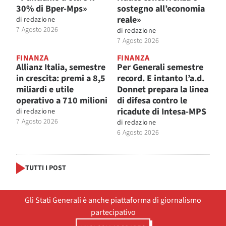
30% di Bper-Mps»
sostegno all’economia
reale»
di
redazione
7 Agosto 2026
di
redazione
7 Agosto 2026
FINANZA
FINANZA
Allianz Italia, semestre
Per Generali semestre
in crescita: premi a 8,5
record. E intanto l’a.d.
miliardi e utile
Donnet prepara la linea
operativo a 710 milioni
di difesa contro le
ricadute di Intesa-MPS
di
redazione
7 Agosto 2026
di
redazione
6 Agosto 2026
TUTTI I POST
Gli Stati Generali è anche piattaforma di giornalismo
partecipativo