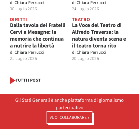
di
Chiara Perrucci
di
Chiara Perrucci
30 Luglio 2026
24 Luglio 2026
DIRITTI
TEATRO
Dalla tavola dei Fratelli
La Voce del Teatro di
Cervi a Mesagne: la
Alfredo Traversa: la
memoria che continua
natura diventa scena e
a nutrire la libertà
il teatro torna rito
di
Chiara Perrucci
di
Chiara Perrucci
21 Luglio 2026
20 Luglio 2026
TUTTI I POST
Gli Stati Generali è anche piattaforma di giornalismo
partecipativo
VUOI COLLABORARE ?