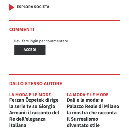
ESPLORA SOCIETÀ
COMMENTI
Devi fare login per commentare
ACCEDI
DALLO STESSO AUTORE
LA MODA E LE MODE
LA MODA E LE MODE
Ferzan Özpetek dirige
Dalí e la moda: a
la serie tv su Giorgio
Palazzo Reale di Milano
Armani: il racconto del
la mostra che racconta
Re dell’eleganza
il Surrealismo
italiana
diventato stile