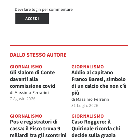
Devi fare login per commentare
ACCEDI
DALLO STESSO AUTORE
GIORNALISMO
GIORNALISMO
Gli slalom di Conte
Addio al capitano
davanti alla
Franco Baresi, simbolo
commissione covid
di un calcio che non c’è
più
di
Massimo Ferrarini
7 Agosto 2026
di
Massimo Ferrarini
31 Luglio 2026
GIORNALISMO
GIORNALISMO
Pos e registratori di
Caso Roggero: il
cassa: il Fisco trova 9
Quirinale ricorda chi
miliardi tra gli scontrini
decide sulla grazia