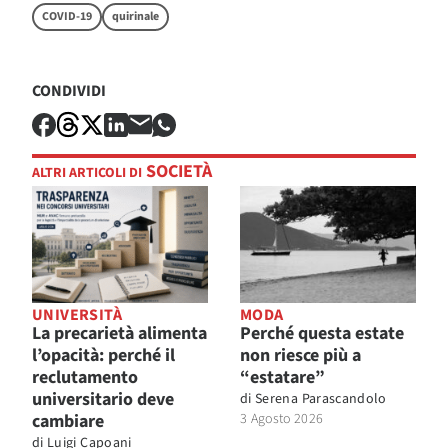
COVID-19
quirinale
CONDIVIDI
SOCIETÀ
ALTRI ARTICOLI DI
UNIVERSITÀ
MODA
La precarietà alimenta
Perché questa estate
l’opacità: perché il
non riesce più a
reclutamento
“estatare”
universitario deve
di
Serena Parascandolo
cambiare
3 Agosto 2026
di
Luigi Capoani