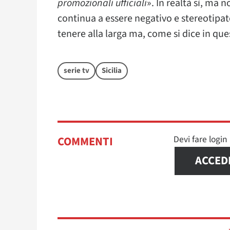
promozionali ufficiali
». In realtà sì, ma n
continua a essere negativo e stereotipat
tenere alla larga ma, come si dice in quest
serie tv
Sicilia
Devi fare logi
COMMENTI
ACCED