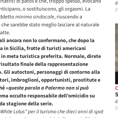
tatrici di patos e che, troppo spesso, evocano
d
nticipano, o sostituiscono, gli orgasmi. La
2
iddetto
minimo sindacale
, riuscendo a
che sarebbe stato meglio lasciare al naturale
atte.
ciali ancora non lo confermano, che dopo la
in Sicilia, frotte di turisti americani
in meta turistica preferita. Normale, direte
 risultato finale della rappresentazione
vo. Gli autoctoni, personaggi di contorno alla
tori, imbroglioni, opportunisti, prostitute e
hé «
questa parola a Palermo non si può
S
tema occulto responsabile dell’omicidio su
d
a stagione della serie.
2
 White Lotus” per il turismo che dieci anni di spot