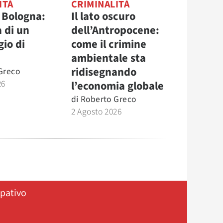
ITÀ
CRIMINALITÀ
 Bologna:
Il lato oscuro
 di un
dell’Antropocene:
io di
come il crimine
ambientale sta
ridisegnando
Greco
26
l’economia globale
di
Roberto Greco
2 Agosto 2026
ipativo