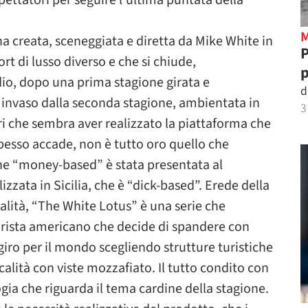
spettatori per seguire l’ultima puntata della
a creata, sceneggiata e diretta da Mike White in
P
rt di lusso diverso e che si chiude,
p
io, dopo una prima stagione girata e
d
o invaso dalla seconda stagione, ambientata in
3
eri che sembra aver realizzato la piattaforma che
pesso accade, non è tutto oro quello che
one “money-based” è stata presentata al
zzata in Sicilia, che è “dick-based”. Erede della
alità, “The White Lotus” è una serie che
 turista americano che decide di spandere con
giro per il mondo scegliendo strutture turistiche
alità con viste mozzafiato. Il tutto condito con
ia che riguarda il tema cardine della stagione.