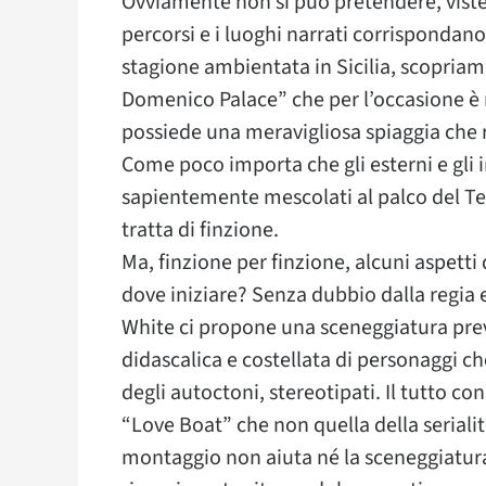
Ovviamente non si può pretendere, viste 
percorsi e i luoghi narrati corrispondano
stagione ambientata in Sicilia, scopria
Domenico Palace” che per l’occasione è r
possiede una meravigliosa spiaggia che r
Come poco importa che gli esterni e gli 
sapientemente mescolati al palco del Teatr
tratta di finzione.
Ma, finzione per finzione, alcuni aspett
dove iniziare? Senza dubbio dalla regia 
White ci propone una sceneggiatura prev
didascalica e costellata di personaggi che
degli autoctoni, stereotipati. Il tutto c
“Love Boat” che non quella della seriali
montaggio non aiuta né la sceneggiatura