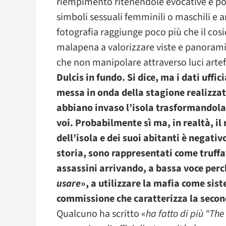
riempimento ritenendole evocative e por
simboli sessuali femminili o maschili e a
fotografia raggiunge poco più che il cos
malapena a valorizzare viste e panorami 
che non manipolare attraverso luci artef
Dulcis in fundo. Si dice, ma i dati uffi
messa in onda della stagione realizzata 
abbiano invaso l’isola trasformandola 
voi. Probabilmente sì ma, in realtà, il
dell’isola e dei suoi abitanti è negati
storia, sono rappresentati come truffa
assassini arrivando, a bassa voce perc
usare
», a utilizzare la mafia come sis
commissione che caratterizza la second
Qualcuno ha scritto «
ha fatto di più “The