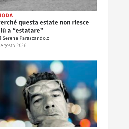
MODA
erché questa estate non riesce
iù a “estatare”
i
Serena Parascandolo
 Agosto 2026