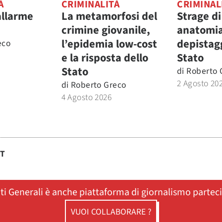
À
CRIMINALITÀ
CRIMINAL
allarme
La metamorfosi del
Strage di
crimine giovanile,
anatomia
l’epidemia low-cost
depistagg
eco
e la risposta dello
Stato
Stato
di
Roberto 
2 Agosto 20
di
Roberto Greco
4 Agosto 2026
ST
ati Generali è anche piattaforma di giornalismo partec
VUOI COLLABORARE ?