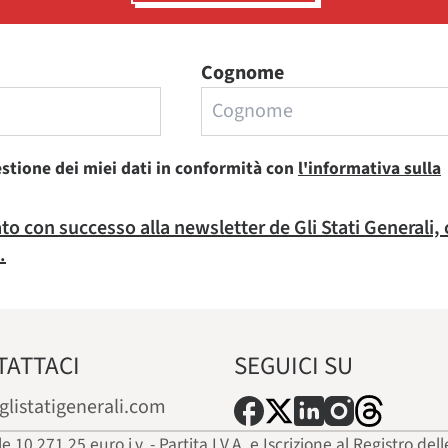
Cognome
estione dei miei dati in conformità con
l'informativa sulla
rato con successo alla newsletter de Gli Stati Generali,
.
TATTACI
SEGUICI SU
glistatigenerali.com
ale 10.271,25 euro i.v. - Partita I.V.A. e Iscrizione al Registro