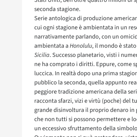
Stati Uniti, ben oltre quattro milioni di 
seconda stagione.
Serie antologica di produzione american
cui ogni stagione è ambientata in un reso
narrativamente parlando, con un omicid
ambientata a
Honolulu
, il mondo è stat
Sicilia
. Successo planetario, visti i num
ne ha comprato i diritti. Eppure, come s
luccica. In realtà dopo una prima stagi
pubblico la seconda, quella appunto reali
peggiore tradizione americana della seri
racconta sfarzi, vizi e virtù (poche) del
grande disinvoltura il proprio denaro in 
che non tutti si possono permettere e loc
un eccessivo sfruttamento della simbolog