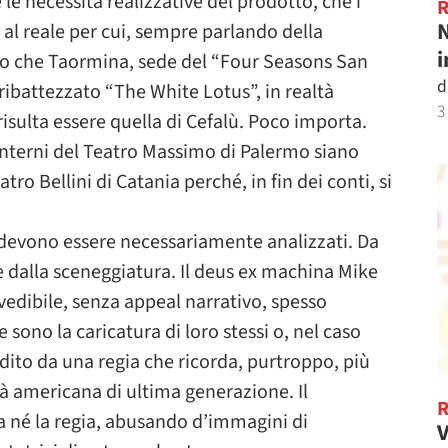
le necessità realizzative del prodotto, che i
N
 al reale per cui, sempre parlando della
i
mo che Taormina, sede del “Four Seasons San
d
ibattezzato “The White Lotus”, in realtà
3
isulta essere quella di Cefalù. Poco importa.
interni del Teatro Massimo di Palermo siano
o Bellini di Catania perché, in fin dei conti, si
i devono essere necessariamente analizzati. Da
e dalla sceneggiatura. Il deus ex machina Mike
edibile, senza appeal narrativo, spesso
 sono la caricatura di loro stessi o, nel caso
ondito da una regia che ricorda, purtroppo, più
tà americana di ultima generazione. Il
 né la regia, abusando d’immagini di
V