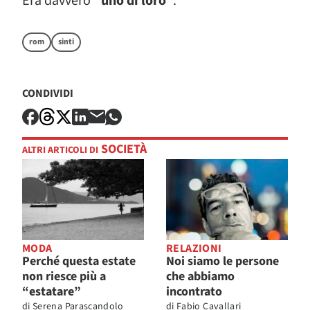
Era davvero
“uno di loro”
.
rom
sinti
CONDIVIDI
SOCIETÀ
ALTRI ARTICOLI DI
MODA
RELAZIONI
Perché questa estate
Noi siamo le persone
non riesce più a
che abbiamo
“estatare”
incontrato
di
Serena Parascandolo
di
Fabio Cavallari