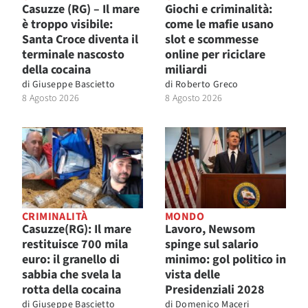
Casuzze (RG) – Il mare
Giochi e criminalità:
è troppo visibile:
come le mafie usano
Santa Croce diventa il
slot e scommesse
terminale nascosto
online per riciclare
della cocaina
miliardi
di
Giuseppe Bascietto
di
Roberto Greco
8 Agosto 2026
8 Agosto 2026
CRIMINALITÀ
MONDO
Casuzze(RG): Il mare
Lavoro, Newsom
restituisce 700 mila
spinge sul salario
euro: il granello di
minimo: gol politico in
sabbia che svela la
vista delle
rotta della cocaina
Presidenziali 2028
di
Giuseppe Bascietto
di
Domenico Maceri