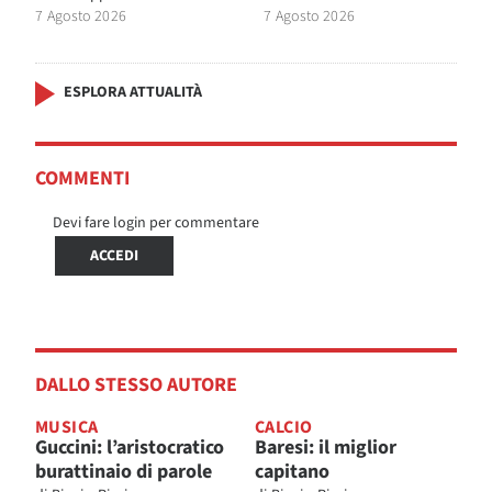
7 Agosto 2026
7 Agosto 2026
ESPLORA ATTUALITÀ
COMMENTI
Devi fare login per commentare
ACCEDI
DALLO STESSO AUTORE
MUSICA
CALCIO
Guccini: l’aristocratico
Baresi: il miglior
burattinaio di parole
capitano