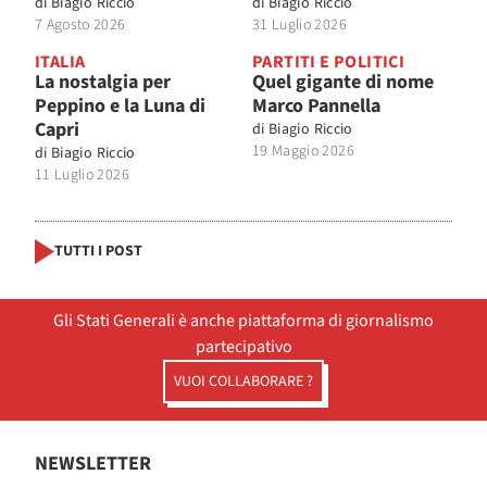
di
Biagio Riccio
di
Biagio Riccio
7 Agosto 2026
31 Luglio 2026
ITALIA
PARTITI E POLITICI
La nostalgia per
Quel gigante di nome
Peppino e la Luna di
Marco Pannella
Capri
di
Biagio Riccio
19 Maggio 2026
di
Biagio Riccio
11 Luglio 2026
TUTTI I POST
Gli Stati Generali è anche piattaforma di giornalismo
partecipativo
VUOI COLLABORARE ?
NEWSLETTER