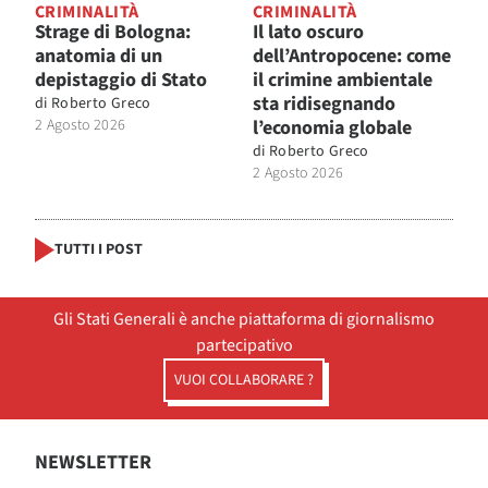
CRIMINALITÀ
CRIMINALITÀ
Strage di Bologna:
Il lato oscuro
anatomia di un
dell’Antropocene: come
depistaggio di Stato
il crimine ambientale
sta ridisegnando
di
Roberto Greco
2 Agosto 2026
l’economia globale
di
Roberto Greco
2 Agosto 2026
TUTTI I POST
Gli Stati Generali è anche piattaforma di giornalismo
partecipativo
VUOI COLLABORARE ?
NEWSLETTER