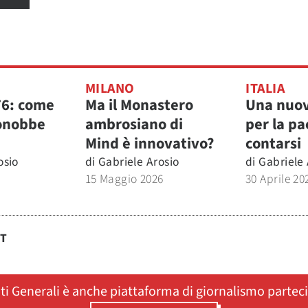
MILANO
ITALIA
76: come
Ma il Monastero
Una nuov
onobbe
ambrosiano di
per la pa
Mind è innovativo?
contarsi
osio
di
Gabriele Arosio
di
Gabriele 
15 Maggio 2026
30 Aprile 20
ST
ati Generali è anche piattaforma di giornalismo partec