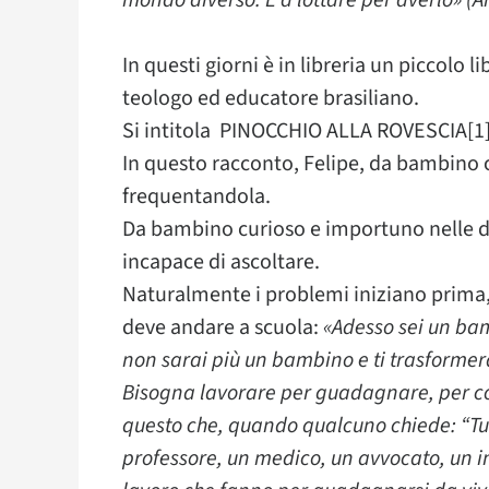
mondo diverso. E a lottare per averlo» (A
In questi giorni è in libreria un piccolo 
teologo ed educatore brasiliano.
Si intitola PINOCCHIO ALLA ROVESCIA[1]
In questo racconto, Felipe, da bambino c
frequentandola.
Da bambino curioso e importuno nelle d
incapace di ascoltare.
Naturalmente i problemi iniziano prima, 
deve andare a scuola:
«Adesso sei un ba
non sarai più un bambino e ti trasformerai
Bisogna lavorare per guadagnare, per com
questo che, quando qualcuno chiede: “Tu c
professore, un medico, un avvocato, un i