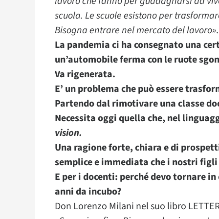
lavoro che fanno per guadagnarsi da vive
scuola. Le scuole esistono per trasformar
Bisogna entrare nel mercato del lavoro»
.
La pandemia ci ha consegnato una certe
un’automobile ferma con le ruote sgon
Va rigenerata.
E’ un problema che può essere trasfor
Partendo dal rimotivare una classe d
Necessita oggi quella che, nel linguag
vision.
Una ragione forte, chiara e di prospett
semplice e immediata che i nostri figl
E per i docenti: perché devo tornare i
anni da incubo?
Don Lorenzo Milani nel suo libro LET