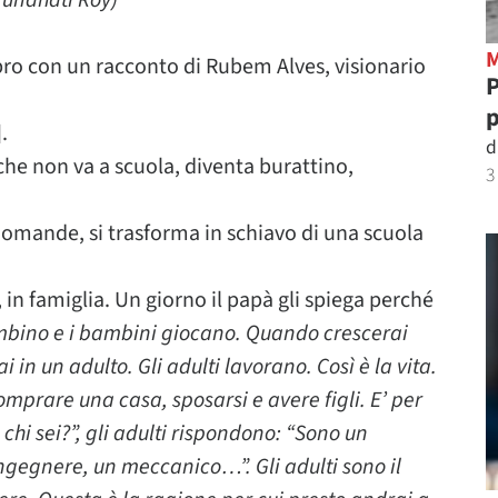
rundhati Roy)
libro con un racconto di Rubem Alves, visionario
P
p
.
d
he non va a scuola, diventa burattino,
3
omande, si trasforma in schiavo di una scuola
in famiglia. Un giorno il papà gli spiega perché
mbino e i bambini giocano. Quando crescerai
 in un adulto. Gli adulti lavorano. Così è la vita.
prare una casa, sposarsi e avere figli. E’ per
hi sei?”, gli adulti rispondono: “Sono un
ngegnere, un meccanico…”. Gli adulti sono il