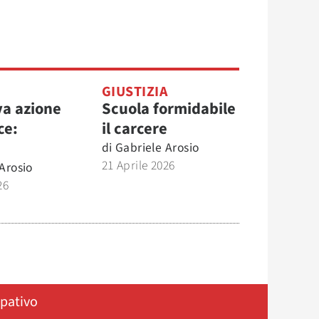
GIUSTIZIA
a azione
Scuola formidabile
ce:
il carcere
di
Gabriele Arosio
21 Aprile 2026
Arosio
26
ipativo