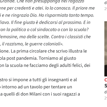
o. Grande. Che non presupponga nel ragazzo
d
e per credenti e atei. Io lo conosco. Il priore me
2
 e ne ringrazio Dio. Ho risparmiato tanto tempo.
vo. Il fine giusto è dedicarsi al prossimo. E in
n la politica o col sindacato o con la scuola?
emosine, ma delle scelte. Contro i classisti che
 il razzismo, le guerre coloniali».
one. La prima circolare che scrivo illustra le
uola post pandemia. Torniamo al giusto
n la scuola ne facciamo degli adulti felici, dei
ro si impone a tutti gli insegnanti e al
S
o intorno ad un tavolo per tentare un
d
a quelli di don Milani con i suoi ragazzi a
2