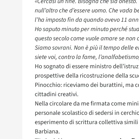
«Cercasi un fine. Bisogna che sia onest
null’altro che d’essere uomo. Che vada ben
l’ha imposto fin da quando avevo 11 anni
Ho saputo minuto per minuto perché studia
questo secolo come vuole amare se non co
Siamo sovrani. Non è più il tempo delle el
siete voi, contro la fame, l’analfabetismo,
Ho sognato di essere ministro dell’istruzi
prospettive della ricostruzione della sc
Pinocchio: riceviamo dei burattini, ma co
cittadini creativi.
Nella circolare da me firmata come minist
personale scolastico di sedersi in cerchi
esperimento di scrittura collettiva simili 
Barbiana.