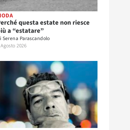
MODA
erché questa estate non riesce
iù a “estatare”
i
Serena Parascandolo
 Agosto 2026