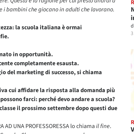
re. Questa è la ragione per cui presto andrai a
N
e i bambini che giocano in adulti che lavorano.
i
d
zza: la scuola italiana è ormai
3
fie.
mato in opportunità.
ocente completamente esausta.
gio del marketing di successo, si chiama
iva cui affidare la risposta alla domanda più
i possono farci: perché devo andare a scuola?
n classe il prossimo settembre dopo questi due
TERA AD UNA PROFESSORESSA lo chiama
il fine
.
V