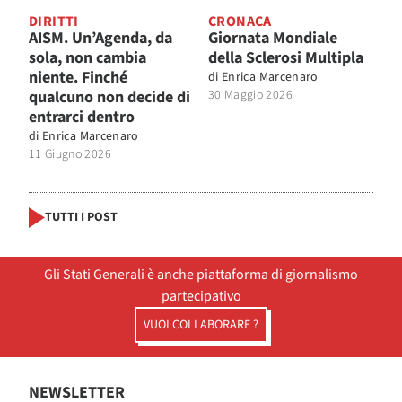
DIRITTI
CRONACA
AISM. Un’Agenda, da
Giornata Mondiale
sola, non cambia
della Sclerosi Multipla
niente. Finché
di
Enrica Marcenaro
qualcuno non decide di
30 Maggio 2026
entrarci dentro
di
Enrica Marcenaro
11 Giugno 2026
TUTTI I POST
Gli Stati Generali è anche piattaforma di giornalismo
partecipativo
VUOI COLLABORARE ?
NEWSLETTER