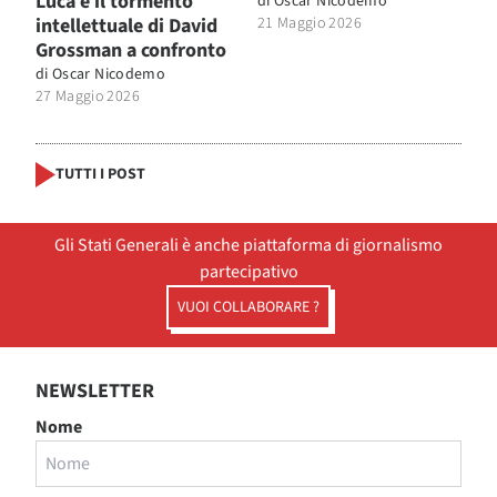
Luca e il tormento
di
Oscar Nicodemo
intellettuale di David
21 Maggio 2026
Grossman a confronto
di
Oscar Nicodemo
27 Maggio 2026
TUTTI I POST
Gli Stati Generali è anche piattaforma di giornalismo
partecipativo
VUOI COLLABORARE ?
NEWSLETTER
Nome