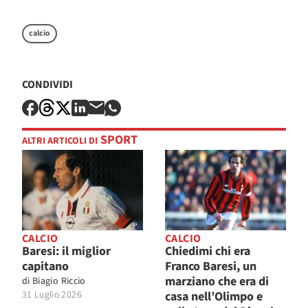
calcio
CONDIVIDI
SPORT
ALTRI ARTICOLI DI
CALCIO
CALCIO
Baresi: il miglior
Chiedimi chi era
capitano
Franco Baresi, un
marziano che era di
di
Biagio Riccio
31 Luglio 2026
casa nell’Olimpo e