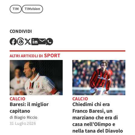
TIM
TIMvision
CONDIVIDI
SPORT
ALTRI ARTICOLI DI
CALCIO
CALCIO
Baresi: il miglior
Chiedimi chi era
capitano
Franco Baresi, un
marziano che era di
di
Biagio Riccio
31 Luglio 2026
casa nell’Olimpo e
nella tana del Diavolo