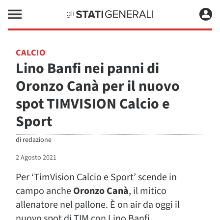
CALCIO
Lino Banfi nei panni di
Oronzo Canà per il nuovo
spot TIMVISION Calcio e
Sport
di
redazione
2 Agosto 2021
Per ‘TimVision Calcio e Sport’ scende in
campo anche
Oronzo Canà
, il mitico
allenatore nel pallone. È on air da oggi il
nuovo spot di TIM con Lino Banfi