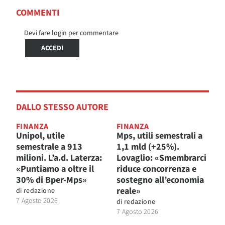
COMMENTI
Devi fare login per commentare
ACCEDI
DALLO STESSO AUTORE
FINANZA
FINANZA
Unipol, utile
Mps, utili semestrali a
semestrale a 913
1,1 mld (+25%).
milioni. L’a.d. Laterza:
Lovaglio: «Smembrarci
«Puntiamo a oltre il
riduce concorrenza e
30% di Bper-Mps»
sostegno all’economia
reale»
di
redazione
7 Agosto 2026
di
redazione
7 Agosto 2026