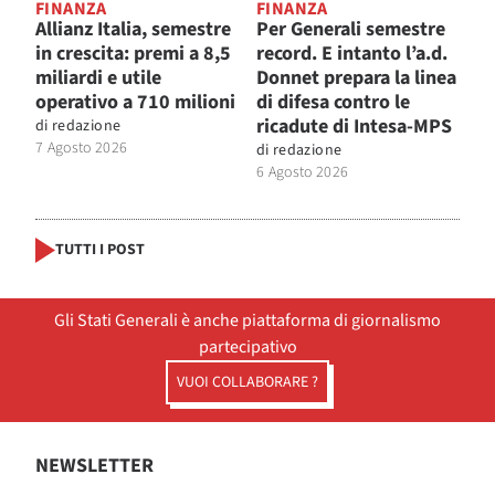
FINANZA
FINANZA
Allianz Italia, semestre
Per Generali semestre
in crescita: premi a 8,5
record. E intanto l’a.d.
miliardi e utile
Donnet prepara la linea
operativo a 710 milioni
di difesa contro le
ricadute di Intesa-MPS
di
redazione
7 Agosto 2026
di
redazione
6 Agosto 2026
TUTTI I POST
Gli Stati Generali è anche piattaforma di giornalismo
partecipativo
VUOI COLLABORARE ?
NEWSLETTER