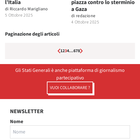
l’Italia
piazza contro lo sterminio
a Gaza
di
Riccardo Marigliano
5 Ottobre 2025
di
redazione
4 Ottobre 2025
Paginazione degli articoli
1
2
3
4
…
6
7
8
Gli Stati Generali è anche piattaforma di giornalismo
partecipativo
VUOI COLLABORARE ?
NEWSLETTER
Nome