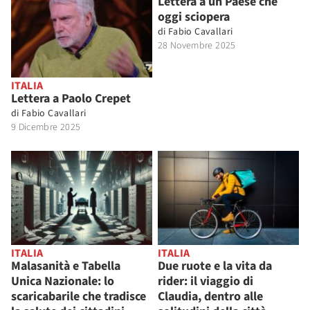
Lettera a un Paese che
oggi sciopera
di
Fabio Cavallari
28 Novembre 2025
ITALIA
Lettera a Paolo Crepet
di
Fabio Cavallari
9 Dicembre 2025
ITALIA
ITALIA
Malasanità e Tabella
Due ruote e la vita da
Unica Nazionale: lo
rider: il viaggio di
scaricabarile che tradisce
Claudia, dentro alle