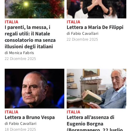
ITALIA
ITALIA
I parenti, la messa, i
Lettera a Maria De Filippi
regali utili: il Natale
di
Fabio Cavallari
consolatorio ma senza
22 Dicembre 2025
illusioni degli italiani
di
Monica Fabris
22 Dicembre 2025
ITALIA
ITALIA
Lettera a Bruno Vespa
Lettera all’assenza di
Eugenio Borgna
di
Fabio Cavallari
18 Dicembre 2025
(Borgomanero, 22 luglio