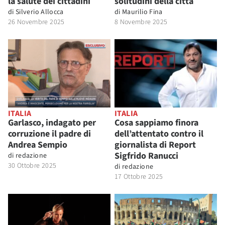
la salute dei cittadini
solitudini della città
di
Silverio Allocca
di
Maurilio Fina
26 Novembre 2025
8 Novembre 2025
ITALIA
ITALIA
Garlasco, indagato per
Cosa sappiamo finora
corruzione il padre di
dell’attentato contro il
Andrea Sempio
giornalista di Report
Sigfrido Ranucci
di
redazione
30 Ottobre 2025
di
redazione
17 Ottobre 2025