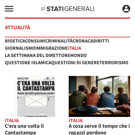
ATTUALITÀ
BIOETICA
CONSUMI
CRIMINALITÀ
CRONACA
DIRITTI
GIORNALISMO
IMMIGRAZIONE
ITALIA
LA SETTIMANA DEL DIRETTORE
MONDO
QUESTIONE ISLAMICA
QUESTIONI DI GENERE
TERRORISMO
ITALIA
ITALIA
C’era una volta il
A cosa serve il tempo che i
Cantastampa
ragazzi perdono