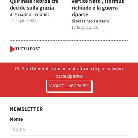
Quirinale ricorda chi
vertice Nato , Hormuz
decide sulla grazia
richiude e la guerra
riparte
di
Massimo Ferrarini
17 Luglio 2026
di
Massimo Ferrarini
10 Luglio 2026
TUTTI I POST
Gli Stati Generali è anche piattaforma di giornalismo
partecipativo
VUOI COLLABORARE ?
NEWSLETTER
Nome