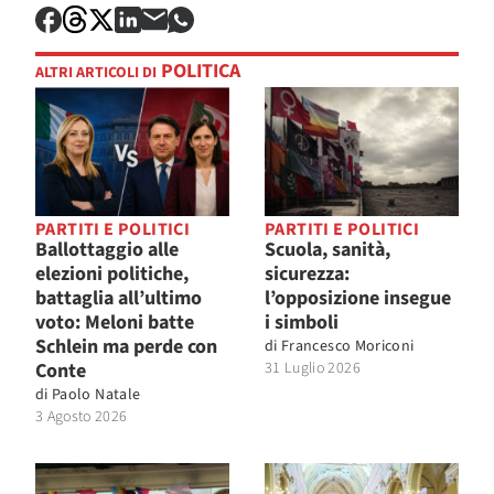
POLITICA
ALTRI ARTICOLI DI
PARTITI E POLITICI
PARTITI E POLITICI
Ballottaggio alle
Scuola, sanità,
elezioni politiche,
sicurezza:
battaglia all’ultimo
l’opposizione insegue
voto: Meloni batte
i simboli
Schlein ma perde con
di
Francesco Moriconi
Conte
31 Luglio 2026
di
Paolo Natale
3 Agosto 2026