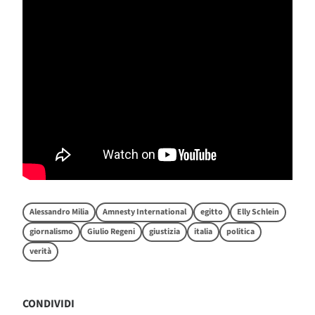
Alessandro Milia
Amnesty International
egitto
Elly Schlein
giornalismo
Giulio Regeni
giustizia
italia
politica
verità
CONDIVIDI