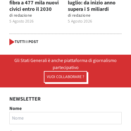
fibra a 477 mila nuovi
luglio: da inizio anno
civici entro il 2030
supera i 5 miliardi
di
redazione
di
redazione
5 Agosto 2026
5 Agosto 2026
TUTTI I POST
Gli Stati Generali è anche piattaforma di giornalismo
partecipativo
VUOI COLLABORARE ?
NEWSLETTER
Nome