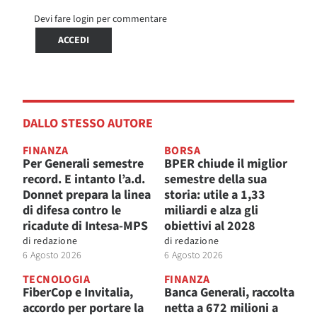
Devi fare login per commentare
ACCEDI
DALLO STESSO AUTORE
FINANZA
BORSA
Per Generali semestre
BPER chiude il miglior
record. E intanto l’a.d.
semestre della sua
Donnet prepara la linea
storia: utile a 1,33
di difesa contro le
miliardi e alza gli
ricadute di Intesa-MPS
obiettivi al 2028
di
redazione
di
redazione
6 Agosto 2026
6 Agosto 2026
TECNOLOGIA
FINANZA
FiberCop e Invitalia,
Banca Generali, raccolta
accordo per portare la
netta a 672 milioni a