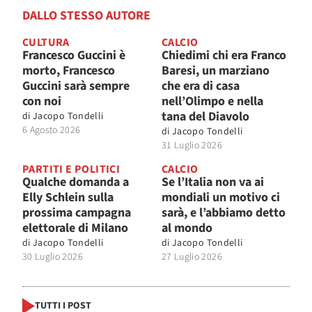
DALLO STESSO AUTORE
CULTURA
CALCIO
Francesco Guccini è
Chiedimi chi era Franco
morto, Francesco
Baresi, un marziano
Guccini sarà sempre
che era di casa
con noi
nell’Olimpo e nella
tana del Diavolo
di
Jacopo Tondelli
6 Agosto 2026
di
Jacopo Tondelli
31 Luglio 2026
PARTITI E POLITICI
CALCIO
Qualche domanda a
Se l’Italia non va ai
Elly Schlein sulla
mondiali un motivo ci
prossima campagna
sarà, e l’abbiamo detto
elettorale di Milano
al mondo
di
Jacopo Tondelli
di
Jacopo Tondelli
30 Luglio 2026
27 Luglio 2026
TUTTI I POST