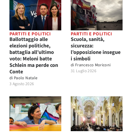
PARTITI E POLITICI
PARTITI E POLITICI
Ballottaggio alle
Scuola, sanità,
elezioni politiche,
sicurezza:
battaglia all’ultimo
l’opposizione insegue
voto: Meloni batte
i simboli
Schlein ma perde con
di
Francesco Moriconi
Conte
31 Luglio 2026
di
Paolo Natale
3 Agosto 2026