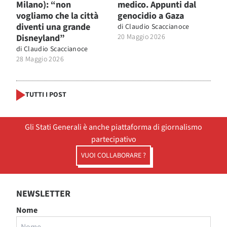
Milano): “non
medico. Appunti dal
vogliamo che la città
genocidio a Gaza
diventi una grande
di
Claudio Scaccianoce
Disneyland”
20 Maggio 2026
di
Claudio Scaccianoce
28 Maggio 2026
TUTTI I POST
Gli Stati Generali è anche piattaforma di giornalismo
partecipativo
VUOI COLLABORARE ?
NEWSLETTER
Nome