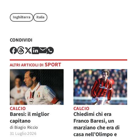
Inghilterra
italia
CONDIVIDI
SPORT
ALTRI ARTICOLI DI
CALCIO
CALCIO
Baresi: il miglior
Chiedimi chi era
capitano
Franco Baresi, un
marziano che era di
di
Biagio Riccio
31 Luglio 2026
casa nell’Olimpo e