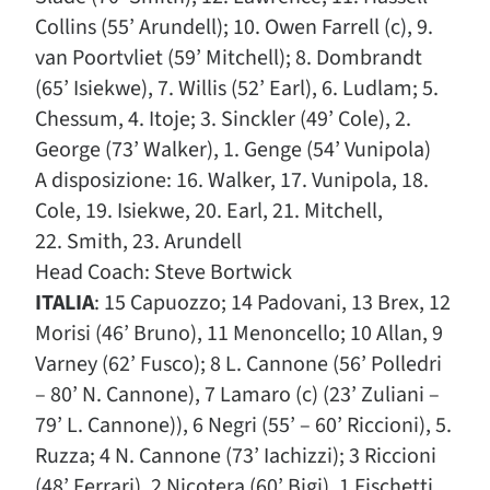
Collins (55’ Arundell); 10. Owen Farrell (c), 9.
van Poortvliet (59’ Mitchell); 8. Dombrandt
(65’ Isiekwe), 7. Willis (52’ Earl), 6. Ludlam; 5.
Chessum, 4. Itoje; 3. Sinckler (49’ Cole), 2.
George (73’ Walker), 1. Genge (54’ Vunipola)
A disposizione: 16. Walker, 17. Vunipola, 18.
Cole, 19. Isiekwe, 20. Earl, 21. Mitchell,
22. Smith, 23. Arundell
Head Coach: Steve Bortwick
ITALIA
: 15 Capuozzo; 14 Padovani, 13 Brex, 12
Morisi (46’ Bruno), 11 Menoncello; 10 Allan, 9
Varney (62’ Fusco); 8 L. Cannone (56’ Polledri
– 80’ N. Cannone), 7 Lamaro (c) (23’ Zuliani –
79’ L. Cannone)), 6 Negri (55’ – 60’ Riccioni), 5.
Ruzza; 4 N. Cannone (73’ Iachizzi); 3 Riccioni
(48’ Ferrari), 2 Nicotera (60’ Bigi), 1 Fischetti