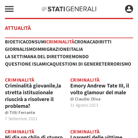
ATTUALITÀ
BIOETICA
CONSUMI
CRIMINALITÀ
CRONACA
DIRITTI
GIORNALISMO
IMMIGRAZIONE
ITALIA
LA SETTIMANA DEL DIRETTORE
MONDO
QUESTIONE ISLAMICA
QUESTIONI DI GENERE
TERRORISMO
CRIMINALITÀ
CRIMINALITÀ
Criminalità giovanile,la
Emory Andrew Tate III, il
stretta istituzionale
volto glamour del male
riuscirà a risolvere il
di
Claudio Oliva
problema?
31 Agosto 2023
di
Titti Ferrante
7 Settembre 2023
CRIMINALITÀ
CRIMINALITÀ
Mi dia un chilo di stupro.
I parenti delle vittime