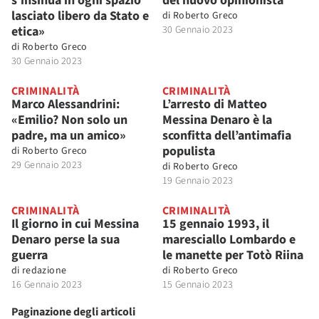
s’insinua in ogni spazio
del nuovo opinionista
lasciato libero da Stato e
di
Roberto Greco
etica»
30 Gennaio 2023
di
Roberto Greco
30 Gennaio 2023
CRIMINALITÀ
CRIMINALITÀ
Marco Alessandrini:
L’arresto di Matteo
«Emilio? Non solo un
Messina Denaro è la
padre, ma un amico»
sconfitta dell’antimafia
populista
di
Roberto Greco
29 Gennaio 2023
di
Roberto Greco
19 Gennaio 2023
CRIMINALITÀ
CRIMINALITÀ
Il giorno in cui Messina
15 gennaio 1993, il
Denaro perse la sua
maresciallo Lombardo e
guerra
le manette per Totò Riina
di
redazione
di
Roberto Greco
16 Gennaio 2023
15 Gennaio 2023
Paginazione degli articoli